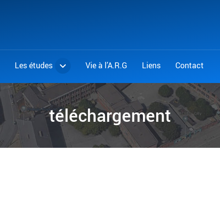
Les études
Vie à l’A.R.G
Liens
Contact
téléchargement